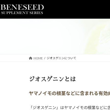
コ
ナ
ン
ビ
テ
ゲ
ン
ー
ツ
シ
へ
ョ
ス
ン
キ
に
ッ
移
プ
動
HOME
ジオスゲニンについて
ジオスゲニンとは
ヤマノイモの根茎などに含まれる有効
「ジオスゲニン」はヤマノイモの根茎などに含