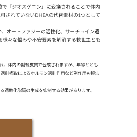
酸で「ジオスゲニン」に変換されることで体内
可されていないDHEAの代替素材の1つとして
か、オートファジーの活性化、サーチュイン遺
る様々な悩みや不安要素を解消する救世主とも
ばれ、体内の副腎皮質で合成されますが、年齢ととも
、過剰摂取によるホルモン過剰作用など副作用も報告
。
なる過酸化脂質の生成を抑制する効果があります