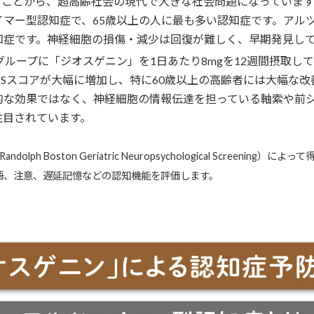
ることから、超高齢社会の現代で大きな社会問題になっています
マー型認知症で、65歳以上の人に最も多い認知症です。アル
知症です。神経細胞の損傷・減少は回復が難しく、早期発見し
グループに「ジオスゲニン」を1日あたり8mgを12週間摂取して
NSスコアが大幅に増加し、特に60歳以上の高齢者には大幅な
的な効果ではなく、神経細胞の情報伝達を担っている軸索や前
注目されています。
ph Boston Geriatric Neuropsychological Scree
語、注意、遅延記憶などの認知機能を評価します。